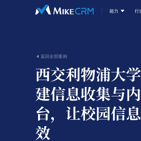

能力
行
返回全部案例

西交利物浦大学
建信息收集与内
台，让校园信息
效