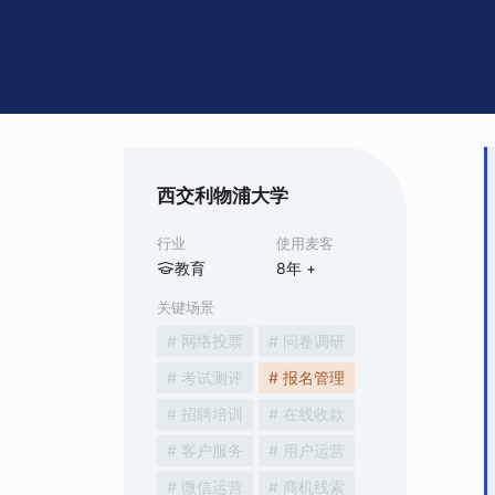
西交利物浦大学
行业
使用麦客
教育
8
年 +
关键场景
# 网络投票
# 问卷调研
# 考试测评
# 报名管理
# 招聘培训
# 在线收款
# 客户服务
# 用户运营
# 微信运营
# 商机线索