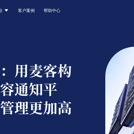

业
客户案例
帮助中心
：
用麦客构
容通知平
管理更加高