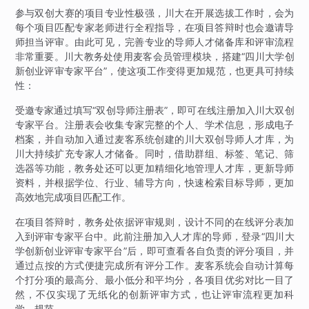
参与双创大赛的项目专业性极强，川大在开展选拔工作时，会为
每个项目匹配专家老师进行全程指导，在项目答辩时也会邀请导
师担当评审。由此可见，完善专业的导师人才储备库和评审流程
非常重要。川大教务处使用麦客会员管理模块，搭建“四川大学创
新创业评审专家平台”，使这项工作变得更加规范，也更具可持续
性：
受邀专家通过填写“双创导师注册表”，即可在线注册加入川大双创
专家平台。注册表会收集专家完整的个人、学术信息，形成电子
档案，并自动加入通过麦客系统创建的川大双创导师人才库，为
川大持续扩充专家人才储备。同时，借助群组、标签、笔记、筛
选器等功能，教务处还可以更加精细化地管理人才库，更新导师
资料，并根据学位、行业、辅导方向，快速检索目标导师，更加
高效地完成项目匹配工作。
在项目答辩时，教务处依据评审规则，设计不同的在线评分表加
入到评审专家平台中。此前注册加入人才库的导师，登录“四川大
学创新创业评审专家平台”后，即可查看各自负责的评分项目，并
通过点按的方式便捷完成所有评分工作。麦客系统会自动计算每
个打分项的最高分、最小低分和平均分，各项目优劣对比一目了
然，不仅实现了无纸化的创新评审方式，也让评审流程更加科
学、规范。