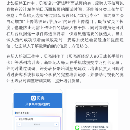
比如招聘工作中，贝壳设计“逻辑型”面试预约表，应聘人不仅可以
直接在设计精美的日历面板预约面试时间，还能够分类上传简历
信息：当应聘人选择“有过部队服役经历”或“已毕业”，预约页面会
自动增加“上传退役证/学历证”的证件上传题目，既节省页面长
度，也能防止无需上传证件的填表人被干扰，同时管理员还可以
在后台根据这一条件筛选应聘者，快速甄选需要的候选人。当面
试人预约成功或者面试改期时，麦客系统还会发送通知提醒短
信，让面试人了解最新的面试信息，方便贴心。
在新人培训工作中，贝壳制作了《贝壳新经纪人90天成长手册打
卡》等系列培训表，新经纪人每天在手机端提交学习打卡记录，
并同时通过调研、评分表反馈培训意见建议，培训负责人可随时
通过麦客系统获取每位学员的完整培训记录，并借助可视化的统
计图表及时调整培训策略，提升培训质量。